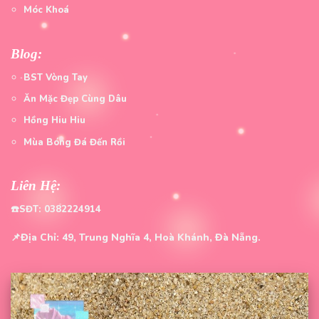
Móc Khoá
Blog:
BST Vòng Tay
Ăn Mặc Đẹp Cùng Dâu
Hồng Hiu Hiu
Mùa Bóng Đá Đến Rồi
Liên Hệ:
☎️SĐT: 0382224914
📌Địa Chỉ: 49, Trung Nghĩa 4, Hoà Khánh, Đà Nẵng.